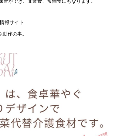
保管ができ、非常食、常備食にもなります。
情報サイト
運ぶ動作の事。